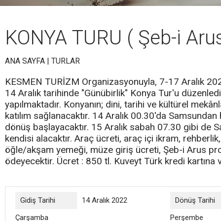
KONYA TURU ( Şeb-i Aru
ANA SAYFA
|
TURLAR
KESMEN TURİZM Organizasyonuyla, 7-17 Aralık 2022 t
14 Aralık tarihinde "Günübirlik" Konya Tur'u düzenl
yapılmaktadır. Konyanın; dini, tarihi ve kültürel mekâ
katılım sağlanacaktır. 14 Aralık 00.30'da Samsundan 
dönüş başlayacaktır. 15 Aralık sabah 07.30 gibi de S
kendisi alacaktır. Araç ücreti, araç içi ikram, rehberl
öğle/akşam yemeği, müze giriş ücreti, Şeb-i Arus prog
ödeyecektir. Ücret : 850 tl. Kuveyt Türk kredi kartına
Gidiş Tarihi
14 Aralık 2022
Dönüş Tarihi
Çarşamba
Perşembe