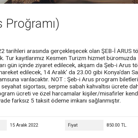
s Proğramı)
arihleri arasında gerçekleşecek olan ŞEB-İ ARUS töre
edik. Tur kayıtlarımız Kesmen Turizm hizmet büromuzda
nları gün içinde ziyaret edilecek, akşam da Şeb-i Arus tö
hareket edilecek, 14 Aralık' da 23.00 gibi Konya'dan 
amsuna varılacaktır. NOT : Şeb-i Arus program biletler
ik, seyahat sigortası, serpme sabah kahvaltısı ücrete dah
ram ücreti ve özel harcamalar kişiler/misafirler kendi
 vade farksız 5 taksit ödeme imkanı sağlanmıştır.
15 Aralık 2022
Fiyat
850.00 TL.