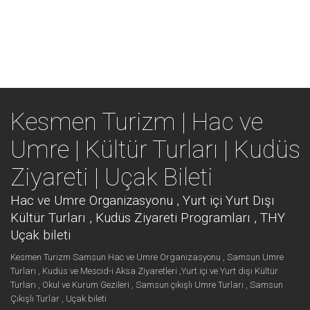
Kesmen Turizm | Hac ve
Umre | Kültür Turları | Kudüs
Ziyareti | Uçak Bileti
Hac ve Umre Organizasyonu , Yurt içi Yurt Dışı
Kültür Turları , Kudüs Ziyareti Programları , THY
Uçak bileti
Kesmen Turizm Samsun Hac ve Umre Organizasyonu , Samsun Umre
Turları , Kudüs ve Mescid-i Aksa Ziyaretleri ,Yurt içi ve Yurt dışı Kültür
Turları , Okul ve Kurum Gezileri , Samsun çıkışlı Umre Turları , Samsun
Çıkışlı Turlar , Uçak bileti