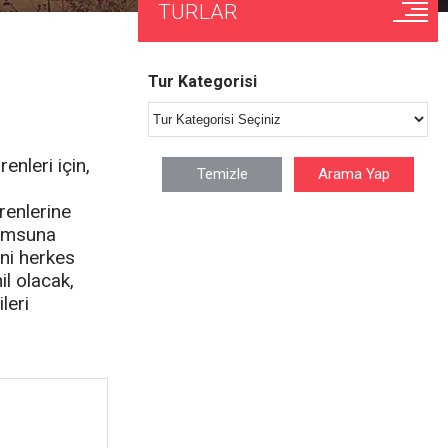
TURLAR
Tur Kategorisi
nleri için,
renlerine
Samsuna
ini herkes
il olacak,
leri