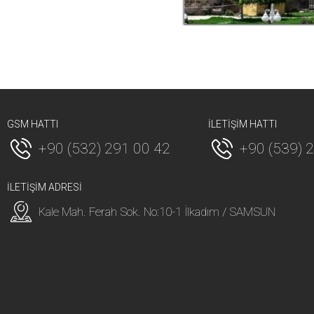
GSM HATTI
İLETİŞİM HATTI
+90 (532) 291 00 42
+90 (539) 
İLETİŞİM ADRESİ
Kale Mah. Ferah Sok. No:10-1 İlkadım / SAMSUN